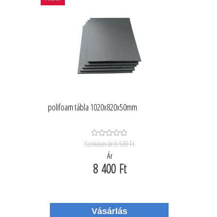
polifoam tábla 1020x820x50mm
Szokásos ár
8 500 Ft
Ár
8 400 Ft