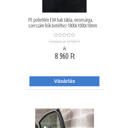
PE polietilén EVA hab tábla, neonsárga,
szerszám fiók betéthez 1800x1000x10mm
Szokásos ár
10 600 Ft
Ár
8 960 Ft