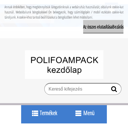
Bejelentkezés
Regisztráció
Annak érdekében, hogy megkönnyítsük látogatóinknak a webáruház használatát, oldalunk cookie-kat
használ. Weboldalunk böngészésével Ön beleegyezik, hogy számítógépén / mobil eszközén cookie-kat
tároljunk. A cookie-khoz tartozó beállításokat a böngészőben lehet módosítani.
Az összes elutasítása
Bezárás
Termékek
Menü